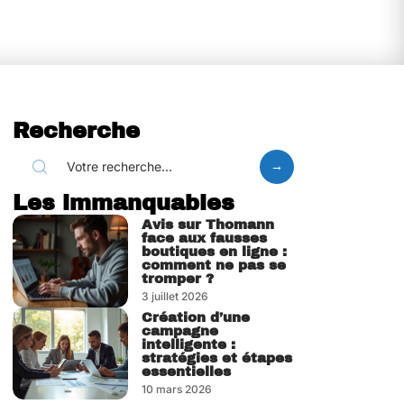
Recherche
Les immanquables
Avis sur Thomann
face aux fausses
boutiques en ligne :
comment ne pas se
tromper ?
3 juillet 2026
Création d’une
campagne
intelligente :
stratégies et étapes
essentielles
10 mars 2026