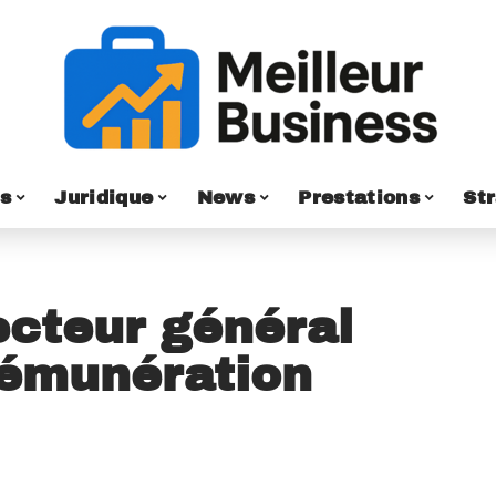
s
Juridique
News
Prestations
St
ecteur général
 rémunération