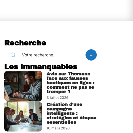
Recherche
Les immanquables
Avis sur Thomann
face aux fausses
boutiques en ligne :
comment ne pas se
tromper ?
3 juillet 2026
Création d’une
campagne
intelligente :
stratégies et étapes
essentielles
10 mars 2026